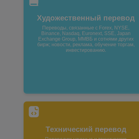
Художественный перевод
Переводы, связанные с Forex, NYSE,
Binance, Nasdaq, Euronext, SSE, Japan
Exchange Group, ММВБ и сотнями других
бирж; новости, реклама, обучение торгам,
инвестированию.
Технический перевод