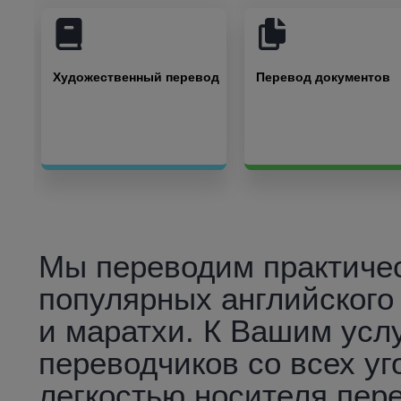
вод
Художественный перевод
Перевод документов
Мы переводим практичес
популярных английского
и маратхи. К Вашим усл
переводчиков со всех уг
легкостью носителя пер