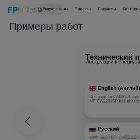
Услуги
Цены
Проекты
Вакансии
Контакт
Примеры работ
Технический 
Инструкции к специал
English (Англий
Designed for CAD/GIS and G
MP CW2201SP has enhance
Русский
МФУ Ricoh MP CW2201SP, 